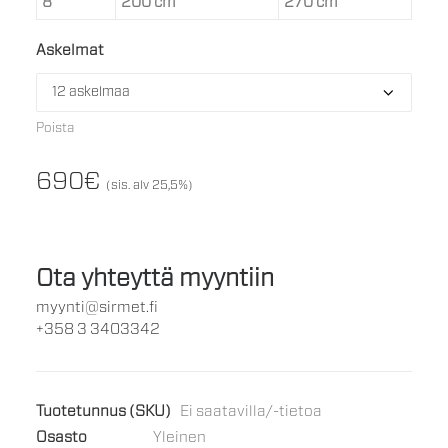
8
200 cm
270 cm
Askelmat
Poista
690
€
(sis. alv 25,5%)
Ota yhteyttä myyntiin
myynti@sirmet.fi
+358 3 3403342
Tuotetunnus (SKU)
Ei saatavilla/-tietoa
Osasto
Yleinen