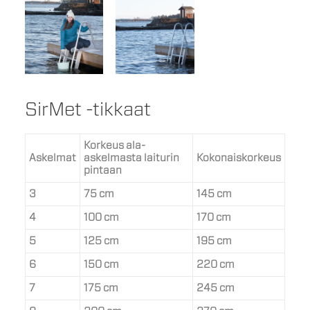
SirMet -tikkaat
Korkeus ala-
Askelmat
askelmasta laiturin
Kokonaiskorkeus
pintaan
3
75 cm
145 cm
4
100 cm
170 cm
5
125 cm
195 cm
6
150 cm
220 cm
7
175 cm
245 cm