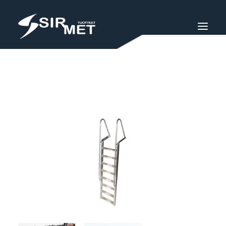
VENEMALLISTO
SIRMET-TUOTTEET
SIRMET-STORE
TEOLLISUUS
SIURON METALLIRAKENNE OY
IN ENGLISH