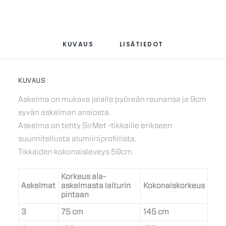
KUVAUS
LISÄTIEDOT
KUVAUS
Askelma on mukava jalalle pyöreän reunansa ja 9cm
syvän askelman ansiosta.
Askelma on tehty SirMet -tikkaille erikseen
suunnitellusta alumiiniprofiilista.
Tikkaiden kokonaisleveys 59cm.
Korkeus ala-
Askelmat
askelmasta laiturin
Kokonaiskorkeus
pintaan
3
75 cm
145 cm