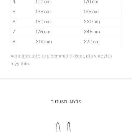
4
100 cm
170 cm
5
125 cm
195 cm
6
150 cm
220 cm
7
175 cm
245 cm
8
200 cm
270 cm
Varastotuotteita pidemmät tikkaat, ota yhteyttä
myyntiin.
TUTUSTU MYÖS