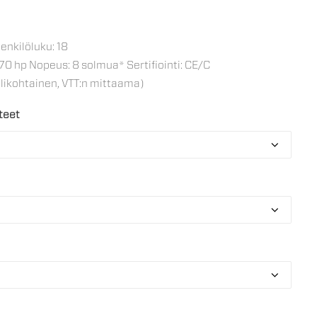
enkilöluku: 18
0 hp Nopeus: 8 solmua* Sertifiointi: CE/C
ikohtainen, VTT:n mittaama)
teet