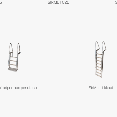
5
SIRMET 825
ituriportaan pesutaso
SirMet -tikkaat