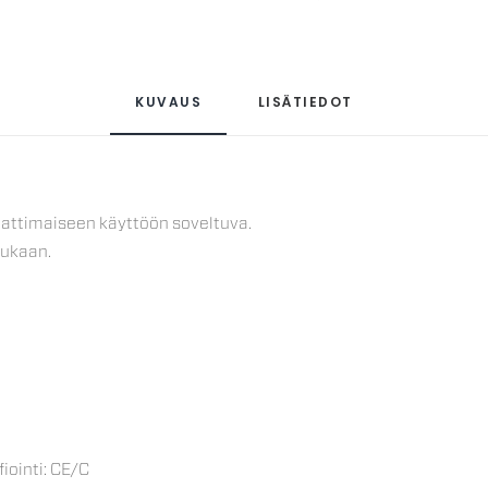
KUVAUS
LISÄTIEDOT
mattimaiseen käyttöön soveltuva.
mukaan.
iointi: CE/C