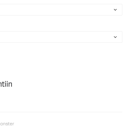
tiin
onster