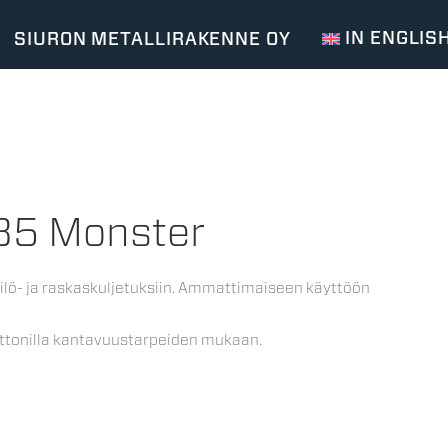
IN ENGLIS
SIURON METALLIRAKENNE OY
35 Monster
ilö- ja raskaskuljetuksiin. Ammattimaiseen käyttöön
nttonilla kantavuustarpeiden mukaan.