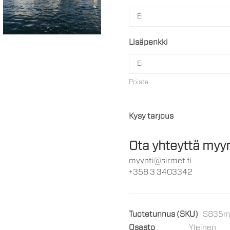
Lisäpenkki
Poista
Kysy tarjous
Ota yhteyttä myyn
myynti@sirmet.fi
+358 3 3403342
Tuotetunnus (SKU)
S835m
Osasto
Yleinen