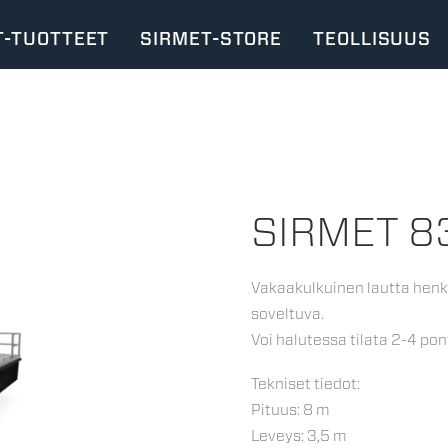
T-TUOTTEET
SIRMET-STORE
TEOLLISUUS
SIRMET 8
Vakaakulkuinen lautta henk
soveltuva.
Voi halutessa tilata 2-4 po
Tekniset tiedot:
Pituus: 8 m
Leveys: 3,5 m