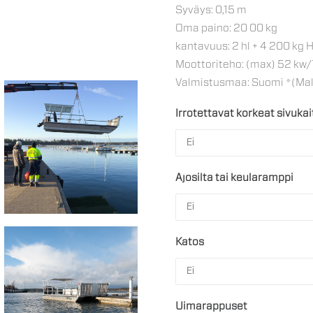
Syväys: 0,15 m
Oma paino: 20 00 kg
kantavuus: 2 hl + 4 200 kg H
Moottoriteho: (max) 52 kw/7
Valmistusmaa: Suomi *(Mall
Irrotettavat korkeat sivukai
Ajosilta tai keularamppi
Katos
Uimarappuset