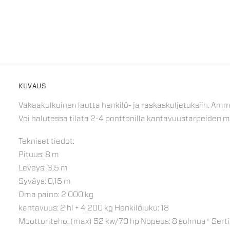
KUVAUS
Vakaakulkuinen lautta henkilö- ja raskaskuljetuksiin. Am
Voi halutessa tilata 2-4 ponttonilla kantavuustarpeiden 
Tekniset tiedot:
Pituus: 8 m
Leveys: 3,5 m
Syväys: 0,15 m
Oma paino: 2 000 kg
kantavuus: 2 hl + 4 200 kg Henkilöluku: 18
Moottoriteho: (max) 52 kw/70 hp Nopeus: 8 solmua* Sertif