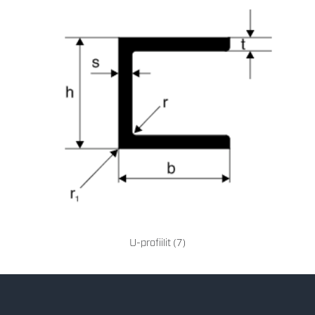
U-profiilit
(7)