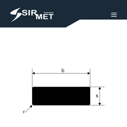
VENEMALLISTO
SIRMET-TUOTTEET
SIRMET-STORE
TEOLLISUUS
SIURON METALLIRAKENNE OY
IN ENGLISH