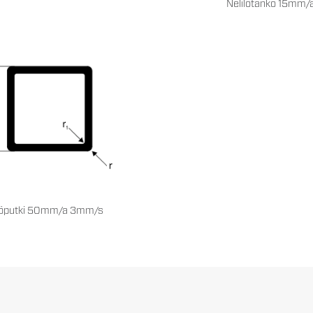
Nelilötanko 15mm/
iöputki 50mm/a 3mm/s
1
2
3
4
…
7